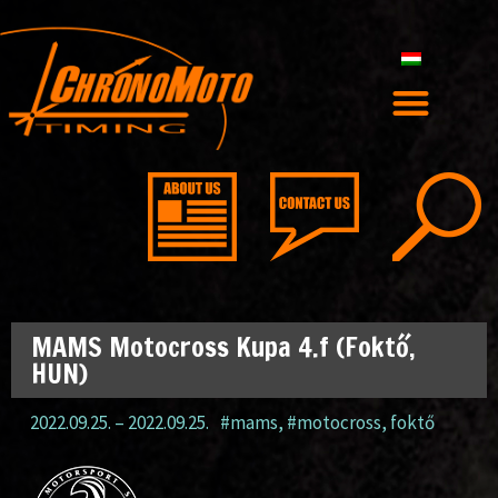
MAMS Motocross Kupa 4.f (Foktő,
HUN)
2022.09.25.
–
2022.09.25.
#mams
,
#motocross
,
foktő