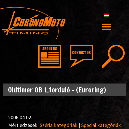
Oldtimer OB 1.forduló – (Euroring)
–
2006.04.02.
Mért edzések:
Széria kategóriák
|
Speciál kategóriák
|