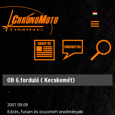
OB 6.forduló ( Kecskemét)
–
2007.09.09
Edzés, futam és összetett eredmények: