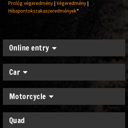
Prológ végeredmény
|
Végeredmény
|
Hibapontokszakaszeredmények
“
Online entry
Car
Motorcycle
Quad