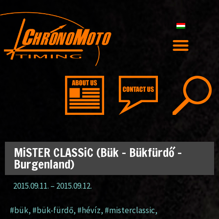
MiSTER CLASSiC (Bük – Bükfürdő –
Burgenland)
2015.09.11.
–
2015.09.12.
#bük
,
#bük-fürdő
,
#hévíz
,
#misterclassic
,