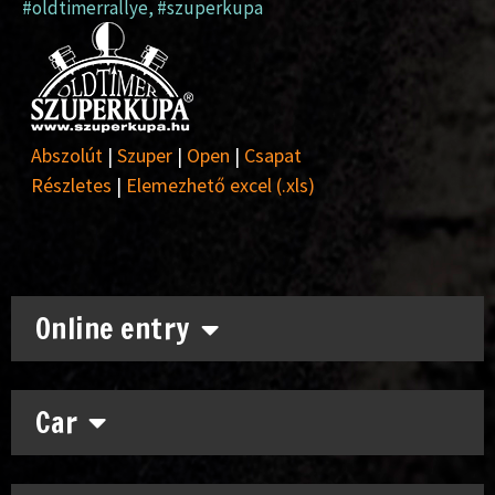
#oldtimerrallye
,
#szuperkupa
Abszolút
|
Szuper
|
Open
|
Csapat
Részletes
|
Elemezhető excel (.xls)
Online entry
Car