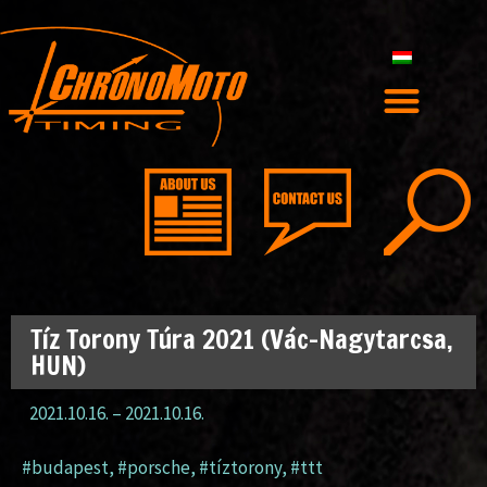
Tíz Torony Túra 2021 (Vác-Nagytarcsa,
HUN)
2021.10.16.
–
2021.10.16.
#budapest
,
#porsche
,
#tíztorony
,
#ttt