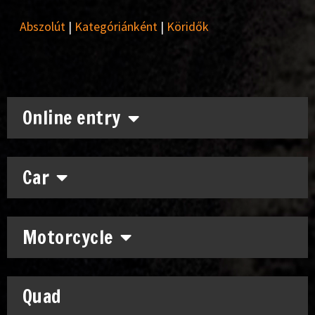
Abszolút
|
Kategóriánként
|
Köridők
Online entry
Car
Motorcycle
Quad