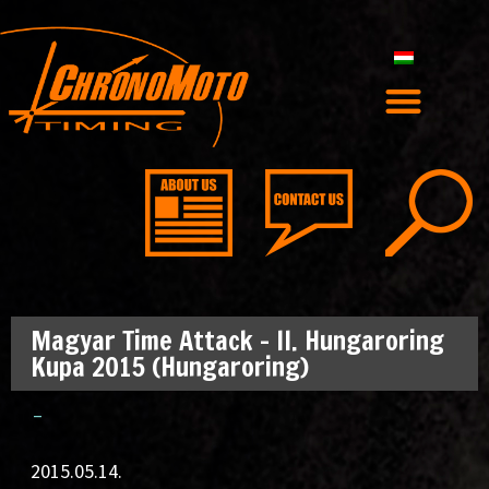
Magyar Time Attack – II. Hungaroring
Kupa 2015 (Hungaroring)
–
2015.05.14.