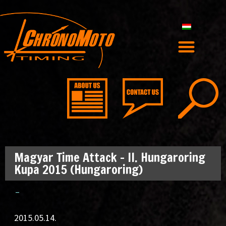
Magyar Time Attack – II. Hungaroring
Kupa 2015 (Hungaroring)
–
2015.05.14.