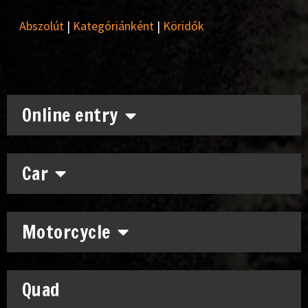
Abszolút
|
Kategóriánként
|
Köridők
Online entry
Car
Motorcycle
Quad