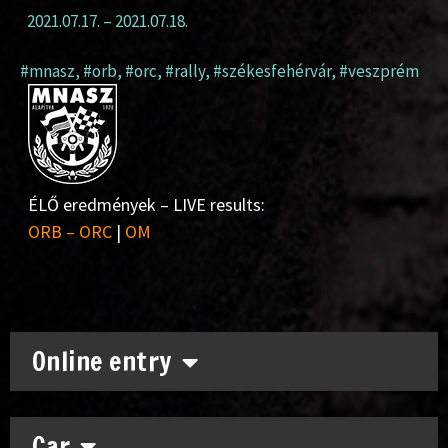
2021.07.17.
–
2021.07.18.
#mnasz
,
#orb
,
#orc
,
#rally
,
#székesfehérvár
,
#veszprém
ÉLŐ eredmények – LIVE results:
ORB – ORC
|
OM
Online entry
Car