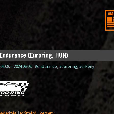
Endurance (Euroring, HUN)
06.08.
–
2024.06.08.
#endurance
,
#euroring
,
#örkény
badedzés
|
Időmérő
|
Verseny