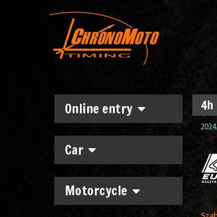
4h 
Online entry
2024.
Car
Motorcycle
Sza