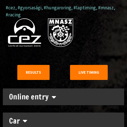
#cez
,
#gyorsasági
,
#hungaroring
,
#laptiming
,
#mnasz
,
#racing
RESULTS
LIVE TIMING
Online entry
Car