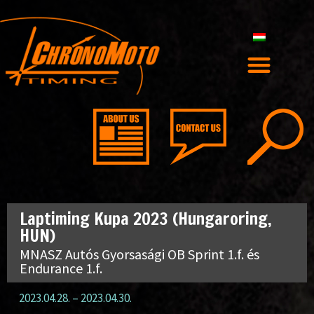
Laptiming Kupa 2023 (Hungaroring,
HUN)
MNASZ Autós Gyorsasági OB Sprint 1.f. és
Endurance 1.f.
2023.04.28.
–
2023.04.30.