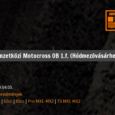
zetközi Motocross OB 1.f. (Hódmezõvásárhe
.04.05.
 eredmények
c
|
65cc
|
85cc
|
Pro MX1-MX2
|
TS MX1 MX2