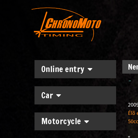
Nem
Online entry
–
Car
2009
Élõ
Motorcycle
50c
“