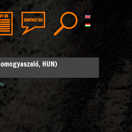
Somogyaszaló, HUN)
tv