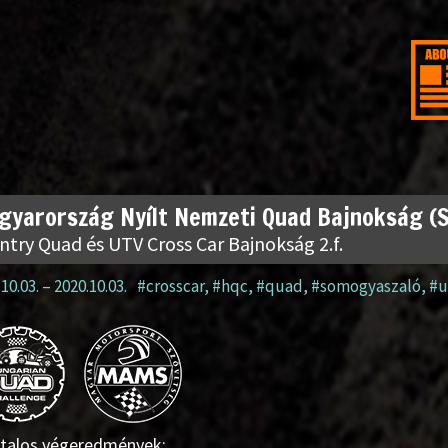
gyarország Nyílt Nemzeti Quad Bajnokság (
ntry Quad és UTV Cross Car Bajnokság 2.f.
10.03.
–
2020.10.03.
#crosscar
,
#hqc
,
#quad
,
#somogyaszaló
,
#u
atalos végeredmények: