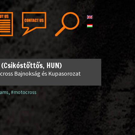
(Csikóstőttős, HUN)
cross Bajnokság és Kupasorozat
ams
,
#motocross