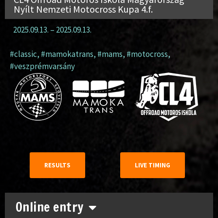
Nyílt Nemzeti Motocross Kupa 4.f.
2025.09.13.
–
2025.09.13.
#classic
,
#mamokatrans
,
#mams
,
#motocross
,
#veszprémvarsány
RESULTS
LIVE TIMING
Online entry