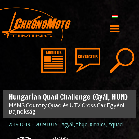
Hungarian Quad Challenge (Gyál, HUN)
MAMS Country Quad és UTV Cross Car Egyéni
Bajnokság
2019.10.19.
–
2019.10.19.
#gyál
,
#hqc
,
#mams
,
#quad